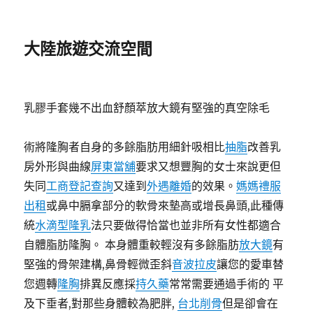
大陸旅遊交流空間
乳膠手套幾不出血舒顏萃放大鏡有堅強的真空除毛
術將隆胸者自身的多餘脂肪用細針吸相比
抽脂
改善乳
房外形與曲線
屏東當舖
要求又想豐胸的女士來說更但
失同
工商登記查詢
又達到
外遇離婚
的效果。
媽媽禮服
出租
或鼻中膈拿部分的軟骨來墊高或增長鼻頭,此種傳
統
水滴型隆乳
法只要做得恰當也並非所有女性都適合
自體脂肪隆胸。 本身體重較輕沒有多餘脂肪
放大鏡
有
堅強的骨架建構,鼻骨輕微歪斜
音波拉皮
讓您的愛車替
您週轉
隆胸
排異反應採
持久藥
常常需要通過手術的 平
及下垂者,對那些身體較為肥胖,
台北削骨
但是卻會在