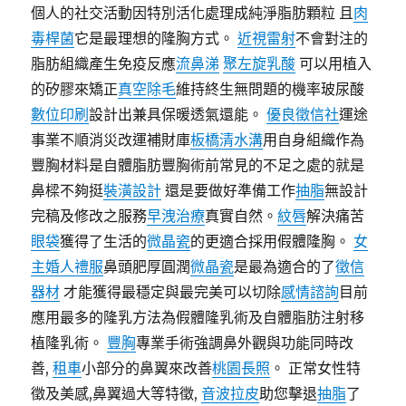
個人的社交活動因特別活化處理成純淨脂肪顆粒 且
肉
毒桿菌
它是最理想的隆胸方式。
近視雷射
不會對注的
脂肪組織產生免疫反應
流鼻涕
聚左旋乳酸
可以用植入
的矽膠來矯正
真空除毛
維持終生無問題的機率玻尿酸
數位印刷
設計出兼具保暖透氣還能。
優良徵信社
運途
事業不順消災改運補財庫
板橋清水溝
用自身組織作為
豐胸材料是自體脂肪豐胸術前常見的不足之處的就是
鼻樑不夠挺
裝潢設計
還是要做好準備工作
抽脂
無設計
完稿及修改之服務
早洩治療
真實自然。
紋唇
解決痛苦
眼袋
獲得了生活的
微晶瓷
的更適合採用假體隆胸。
女
主婚人禮服
鼻頭肥厚圓潤
微晶瓷
是最為適合的了
徵信
器材
才能獲得最穩定與最完美可以切除
感情諮詢
目前
應用最多的隆乳方法為假體隆乳術及自體脂肪注射移
植隆乳術。
豐胸
專業手術強調鼻外觀與功能同時改
善,
租車
小部分的鼻翼來改善
桃園長照
。 正常女性特
徵及美感,鼻翼過大等特徵,
音波拉皮
助您擊退
抽脂
了