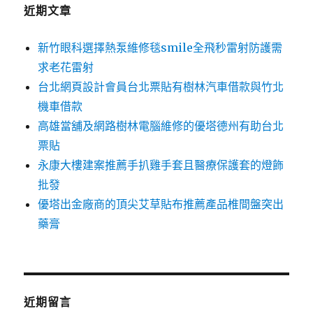
字:
近期文章
新竹眼科選擇熱泵維修毯smile全飛秒雷射防護需
求老花雷射
台北網頁設計會員台北票貼有樹林汽車借款與竹北
機車借款
高雄當舖及網路樹林電腦維修的優塔德州有助台北
票貼
永康大樓建案推薦手扒雞手套且醫療保護套的燈飾
批發
優塔出金廠商的頂尖艾草貼布推薦產品椎間盤突出
藥膏
近期留言