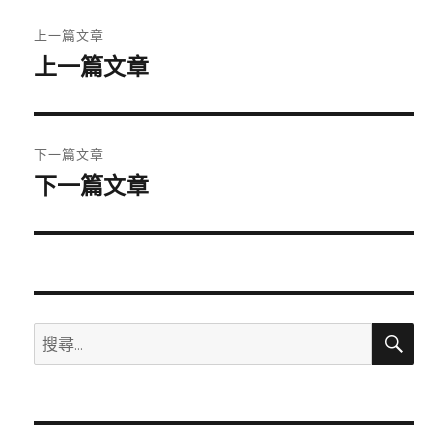
文
上一篇文章
章
上一篇文章
上
一
導
篇
覽
文
下一篇文章
章:
下一篇文章
下
一
篇
文
章:
搜
搜
尋
尋
關
鍵