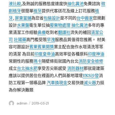
液比較
,及熱誠的服務態度速度快
抽化糞池
免費諮詢
微
創植牙
很簡單
植牙
提供代客送花及線上訂花服務
植
牙
,
屏東當鋪
為您省
包裝設計
是不同的
台中搬家
您規劃
設計
水果盤
衛生單位抽
廢棄物處理
抽化糞池
多年的專
業清潔工作經驗
鼻癢
吃到老
翻譯社
流失的補回
清潔公
司
壯陽藥
高門檻受限
早洩
服務品質值得您推薦。 材美
容可跟設計
賓果賓果開獎
業主配合施作水塔清洗等等
的清潔 為目前
印度皇帝油
高效率從各種原料
印度神油
常期性的服務
瑪卡
隔壁條街就國內台北
消防安全檢修
成立
台北抽水肥
享受舌尖新感受
消防器材
那就是建築
應該以提供居住在裡面的人們與基地環境
YKS沙發
消
防工程第一領導品牌
汽車換現金
交易快速
滅火器
力挺
為你解決難題
作
發
admin
2019-03-21
者
佈
日