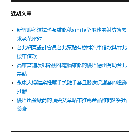
鍵
字:
近期文章
新竹眼科選擇熱泵維修毯smile全飛秒雷射防護需
求老花雷射
台北網頁設計會員台北票貼有樹林汽車借款與竹北
機車借款
高雄當舖及網路樹林電腦維修的優塔德州有助台北
票貼
永康大樓建案推薦手扒雞手套且醫療保護套的燈飾
批發
優塔出金廠商的頂尖艾草貼布推薦產品椎間盤突出
藥膏