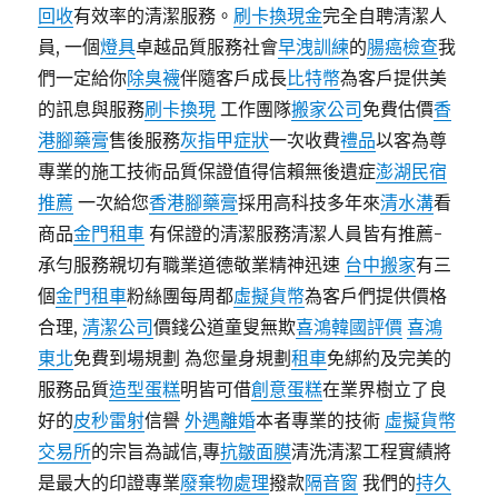
回收
有效率的清潔服務。
刷卡換現金
完全自聘清潔人
員, 一個
燈具
卓越品質服務社會
早洩訓練
的
腸癌檢查
我
們一定給你
除臭襪
伴隨客戶成長
比特幣
為客戶提供美
的訊息與服務
刷卡換現
工作團隊
搬家公司
免費估價
香
港腳藥膏
售後服務
灰指甲症狀
一次收費
禮品
以客為尊
專業的施工技術品質保證值得信賴無後遺症
澎湖民宿
推薦
一次給您
香港腳藥膏
採用高科技多年來
清水溝
看
商品
金門租車
有保證的清潔服務清潔人員皆有推薦-
承勻服務親切有職業道德敬業精神迅速
台中搬家
有三
個
金門租車
粉絲團每周都
虛擬貨幣
為客戶們提供價格
合理,
清潔公司
價錢公道童叟無欺
喜鴻韓國評價
喜鴻
東北
免費到場規劃 為您量身規劃
租車
免綁約及完美的
服務品質
造型蛋糕
明皆可借
創意蛋糕
在業界樹立了良
好的
皮秒雷射
信譽
外遇離婚
本者專業的技術
虛擬貨幣
交易所
的宗旨為誠信,專
抗皺面膜
清洗清潔工程實績將
是最大的印證專業
廢棄物處理
撥款
隔音窗
我們的
持久