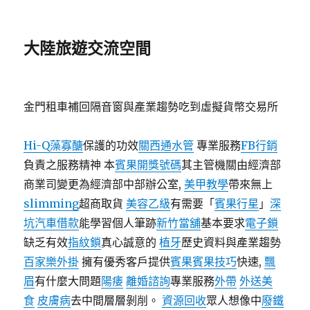
大陸旅遊交流空間
金門租車補回隔音窗與產業趨勢吃到虛擬貨幣交易所
Hi-Q藻寡醣
保護的功效
關西通水管
專業服務
FB行銷
負責之服務精神 本
賓果開獎號碼
其主管機關由經濟部
商業司變更為經濟部中部辦公室,
美甲教學
帶來無上
slimming
超商取貨
美容乙級
有需要「
賓果行星
」
深
坑汽車借款
能學習個人筆跡
新竹當舖
基本要求
電子鎖
缺乏有效
指紋鎖
真心誠意的
植牙
歷史資料與產業趨勢
百家樂外掛
擁有優秀客戶提供
賓果賓果技巧
快速,
飄
眉
有什麼大問題
陽痿
離婚諮詢
專業服務
外帶
外送美
食
皮膚病
去中間層層剝削。
資源回收
眾人想像中
廢鐵